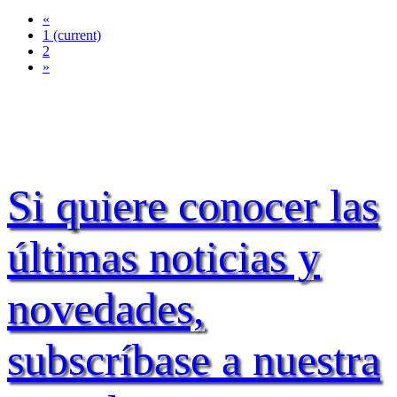
«
1
(current)
2
»
Si quiere conocer las
últimas noticias y
novedades,
subscríbase a nuestra