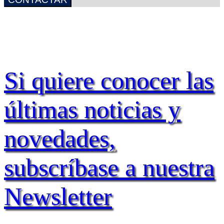
Si quiere conocer las
últimas noticias y
novedades,
subscríbase a nuestra
Newsletter