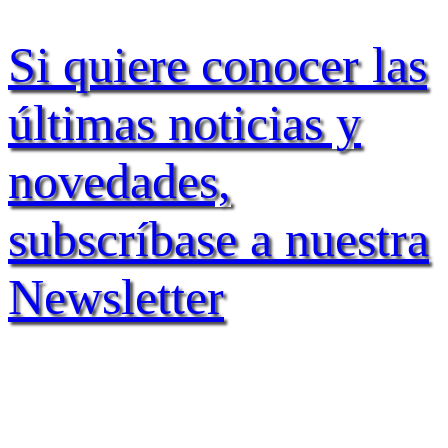
Si quiere conocer las
últimas noticias y
novedades,
subscríbase a nuestra
Newsletter