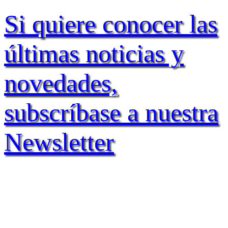
Si quiere conocer las
últimas noticias y
novedades,
subscríbase a nuestra
Newsletter