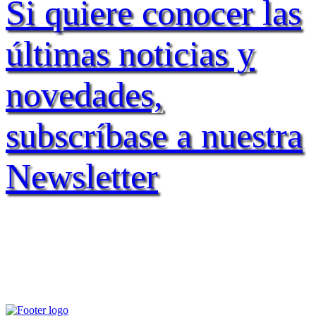
Si quiere conocer las
últimas noticias y
novedades,
subscríbase a nuestra
Newsletter