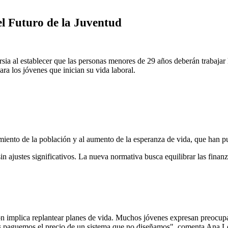
l Futuro de la Juventud
sia al establecer que las personas menores de 29 años deberán trabajar 
ara los jóvenes que inician su vida laboral.
ento de la población y al aumento de la esperanza de vida, que han pu
sin ajustes significativos. La nueva normativa busca equilibrar las finan
ón implica replantear planes de vida. Muchos jóvenes expresan preocupa
s paguemos el precio de un sistema que no diseñamos", comenta Ana Ló