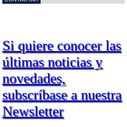
Si quiere conocer las
últimas noticias y
novedades,
subscríbase a nuestra
Newsletter