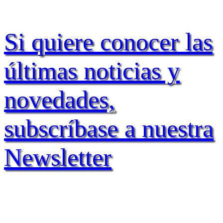
Si quiere conocer las
últimas noticias y
novedades,
subscríbase a nuestra
Newsletter