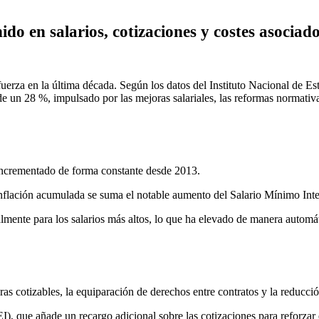
o en salarios, cotizaciones y costes asociado
rza en la última década. Según los datos del Instituto Nacional de Estad
e un 28 %, impulsado por las mejoras salariales, las reformas normativa
 incrementado de forma constante desde 2013.
 inflación acumulada se suma el notable aumento del Salario Mínimo In
mente para los salarios más altos, lo que ha elevado de manera automát
s cotizables, la equiparación de derechos entre contratos y la reducción
, que añade un recargo adicional sobre las cotizaciones para reforzar e