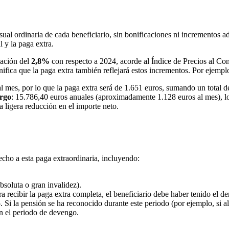
nsual ordinaria de cada beneficiario, sin bonificaciones ni incrementos 
 y la paga extra.
zación del
2,8%
con respecto a 2024, acorde al Índice de Precios al C
gnifica que la paga extra también reflejará estos incrementos. Por ejempl
 mes, por lo que la paga extra será de 1.651 euros, sumando un total d
argo
: 15.786,40 euros anuales (aproximadamente 1.128 euros al mes), lo
 ligera reducción en el importe neto.
echo a esta paga extraordinaria, incluyendo:
bsoluta o gran invalidez).
a recibir la paga extra completa, el beneficiario debe haber tenido el de
5
. Si la pensión se ha reconocido durante este periodo (por ejemplo, si a
n el periodo de devengo.