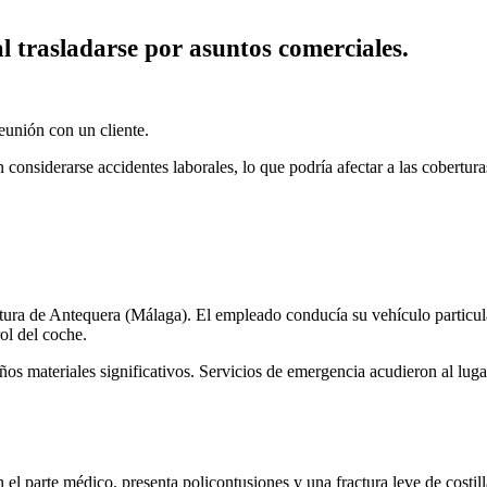
l trasladarse por asuntos comerciales.
reunión con un cliente.
considerarse accidentes laborales, lo que podría afectar a las cobertur
altura de Antequera (Málaga). El empleado conducía su vehículo particul
rol del coche.
ños materiales significativos. Servicios de emergencia acudieron al luga
l parte médico, presenta policontusiones y una fractura leve de costill